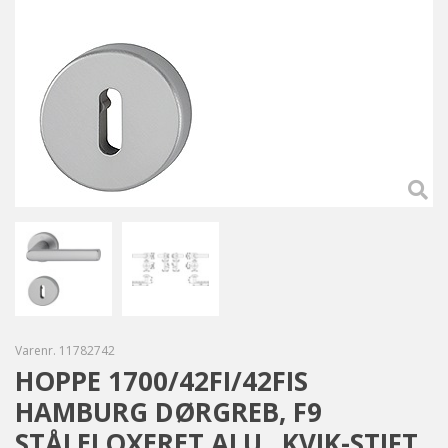
Varenr.
11782742
HOPPE 1700/42FI/42FIS
HAMBURG DØRGREB, F9
STÅLELOXERET ALU., KVIK-STIFT