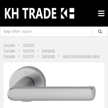
Forside
>
HOPPE
Forside
>
HOPPE
>
Dørgreb
Forside
>
HOPPE
>
Dørgreb
>
Greb til indvendige døre