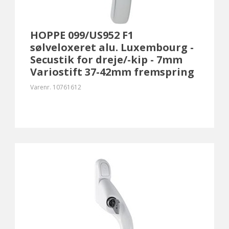
HOPPE 099/US952 F1
sølveloxeret alu. Luxembourg -
Secustik for dreje/-kip - 7mm
Variostift 37-42mm fremspring
Varenr.
10761612