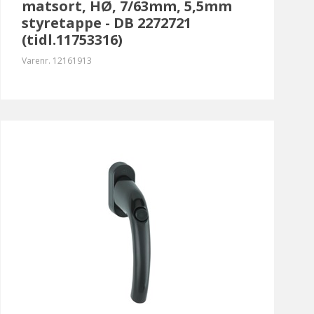
matsort, HØ, 7/63mm, 5,5mm
styretappe - DB 2272721
(tidl.11753316)
Varenr.
12161913