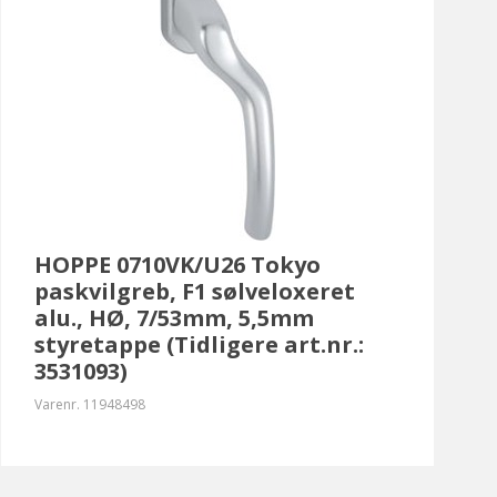
HOPPE 0710VK/U26 Tokyo
paskvilgreb, F1 sølveloxeret
alu., HØ, 7/53mm, 5,5mm
styretappe (Tidligere art.nr.:
3531093)
Varenr.
11948498