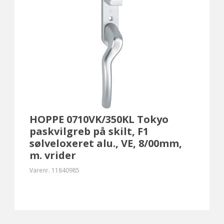
HOPPE 0710VK/350KL Tokyo
paskvilgreb på skilt, F1
sølveloxeret alu., VE, 8/00mm,
m. vrider
Varenr.
11840985