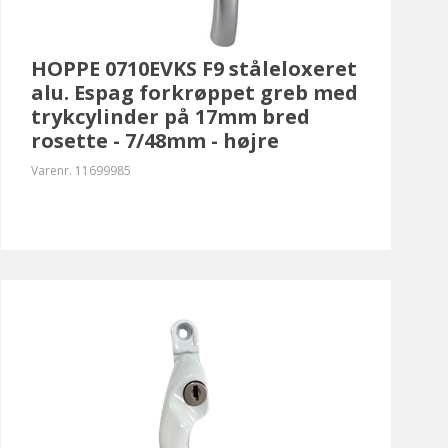
HOPPE 0710EVKS F9 ståleloxeret
alu. Espag forkrøppet greb med
trykcylinder på 17mm bred
rosette - 7/48mm - højre
Varenr.
11699985