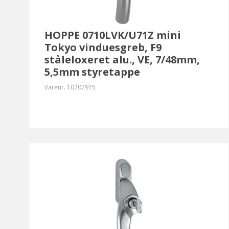
HOPPE 0710LVK/U71Z mini
Tokyo vinduesgreb, F9
ståleloxeret alu., VE, 7/48mm,
5,5mm styretappe
Varenr.
10707915