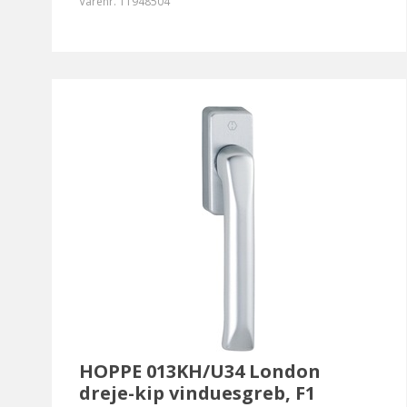
Varenr.
11948504
HOPPE 013KH/U34 London
dreje-kip vinduesgreb, F1