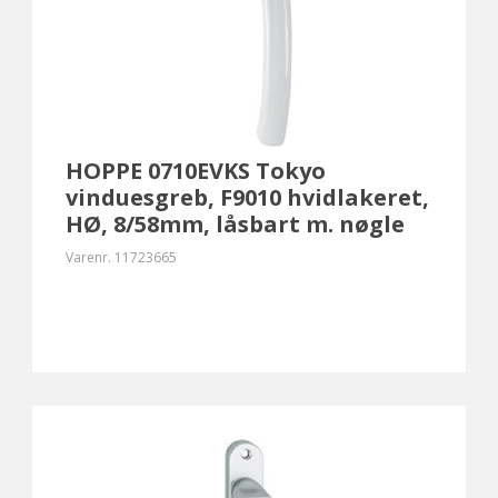
HOPPE 0710EVKS Tokyo
vinduesgreb, F9010 hvidlakeret,
HØ, 8/58mm, låsbart m. nøgle
Varenr.
11723665