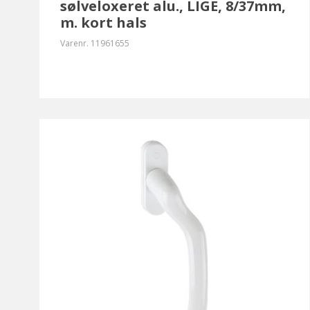
sølveloxeret alu., LIGE, 8/37mm,
m. kort hals
Varenr.
11961655