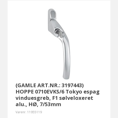
(GAMLE ART.NR.: 3197443)
HOPPE 0710EVKS/6 Tokyo espag
vinduesgreb, F1 sølveloxeret
alu., HØ, 7/53mm
Varenr.
11955119