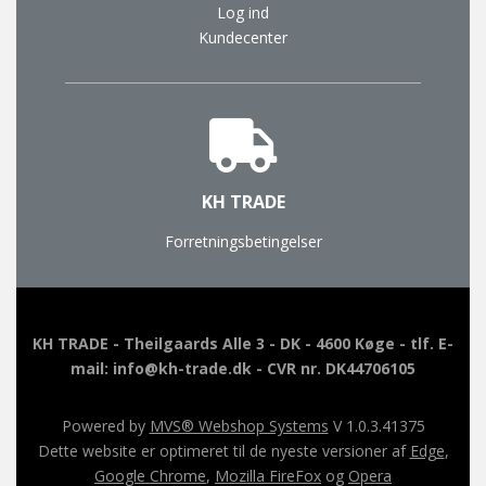
Log ind
Kundecenter
KH TRADE
Forretningsbetingelser
KH TRADE - Theilgaards Alle 3 - DK - 4600 Køge - tlf. E-
mail: info@kh-trade.dk - CVR nr. DK44706105
Powered by
MVS® Webshop Systems
V 1.0.3.41375
Dette website er optimeret til de nyeste versioner af
Edge
,
Google Chrome
,
Mozilla FireFox
og
Opera