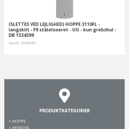
(SLETTES VED LEJLIGHED) HOPPE 3110FL -
langskilt - F9 ståleloxeret - UG - kun grebshul -
DB 1534599
Varenr.
3566940
PRODUKTKATEGORIER
>
HOPPE
>
RENSON