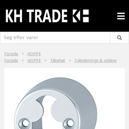
Forside
>
HOPPE
Forside
>
HOPPE
>
Tilbehør
>
Cylinderringe & vridere