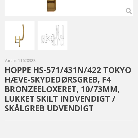
Varenr.
11620328
HOPPE HS-571/431N/422 TOKYO
HÆVE-SKYDEDØRSGREB, F4
BRONZEELOXERET, 10/73MM,
LUKKET SKILT INDVENDIGT /
SKÅLGREB UDVENDIGT