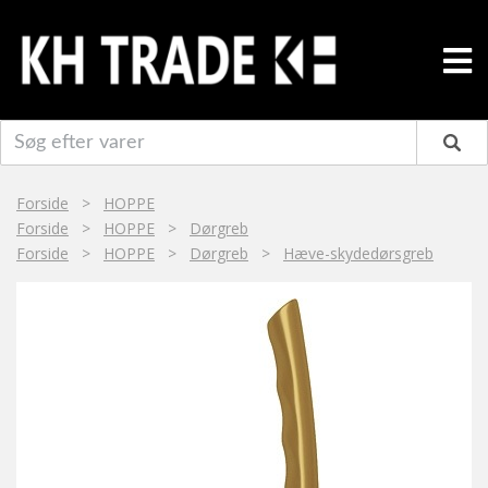
Forside
>
HOPPE
Forside
>
HOPPE
>
Dørgreb
Forside
>
HOPPE
>
Dørgreb
>
Hæve-skydedørsgreb