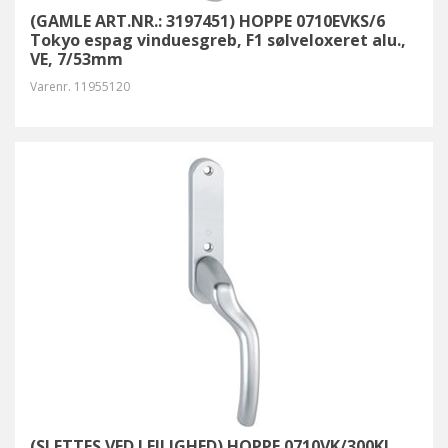
(GAMLE ART.NR.: 3197451) HOPPE 0710EVKS/6
Tokyo espag vinduesgreb, F1 sølveloxeret alu.,
VE, 7/53mm
Varenr.
11955120
(SLETTES VED LEJLIGHED) HOPPE 0710VK/300KL