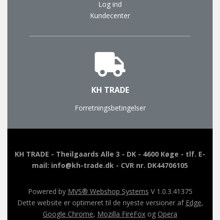
Log ind
Kundecenter
KH TRADE
Forretningsbetingelser
KH TRADE - Theilgaards Alle 3 - DK - 4600 Køge - tlf. E-
mail: info@kh-trade.dk - CVR nr. DK44706105
Powered by
MVS® Webshop Systems
V 1.0.3.41375
Dette website er optimeret til de nyeste versioner af
Edge
,
Google Chrome
,
Mozilla FireFox
og
Opera