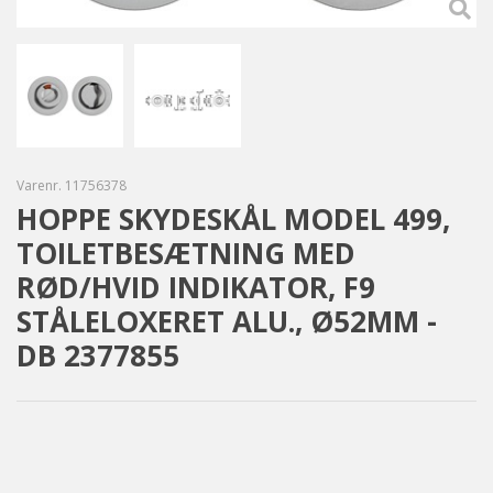
Varenr.
11756378
HOPPE SKYDESKÅL MODEL 499,
TOILETBESÆTNING MED
RØD/HVID INDIKATOR, F9
STÅLELOXERET ALU., Ø52MM -
DB 2377855