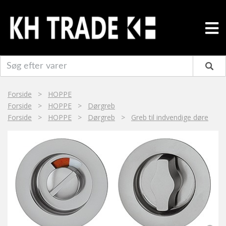
Forside
>
HOPPE
Forside
>
HOPPE
>
Dørgreb
Forside
>
HOPPE
>
Dørgreb
>
Greb til indvendige døre