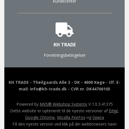
Kundecenter
KH TRADE
Forretningsbetingelser
KH TRADE - Theilgaards Alle 3 - DK - 4600 Køge - tlf. E-
mail: info@kh-trade.dk - CVR nr. DK44706105
Powered by
MVS® Webshop Systems
V 1.0.3.41375
Dette website er optimeret til de nyeste versioner af
Edge
,
Google Chrome
,
Mozilla FireFox
og
Opera
Få den nyeste version ved klik på din webbrowsers navn