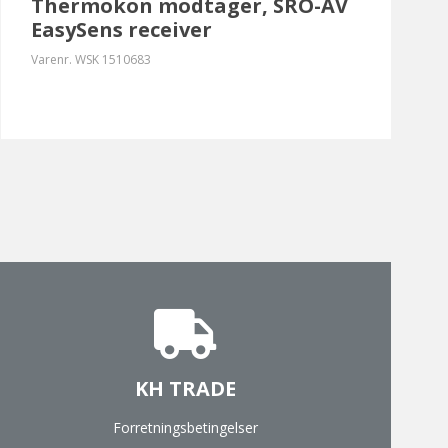
Thermokon modtager, SRO-AV
EasySens receiver
Varenr.
WSK 1510683
KH TRADE
Forretningsbetingelser